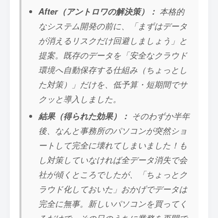
After（アントロワの解決策）：
本格的
なシステム開発の前に、「まずはデータ
が消えるリスクだけ回避しましょう」と
提案。既存のデータを「安全なクラウド
環境へ自動保存する仕組み（ちょっとし
た対策）」だけを、低予算・短期間でサ
クッと導入しました。
結果（得られた効果）：
そのわずか半年
後、なんと事務所のパソコンが突然ショ
ートして完全に壊れてしまいました！も
し対策していなければ全データ消失で会
社が傾くところでしたが、「ちょっとク
ラウド化しておいた」おかげでデータは
完全に無事。新しいパソコンを買ってく