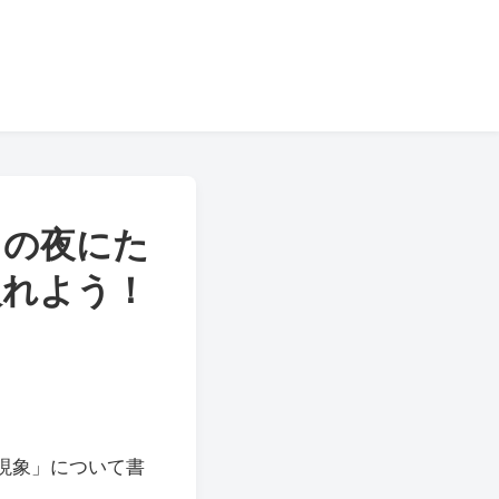
日の夜にた
入れよう！
現象」について書