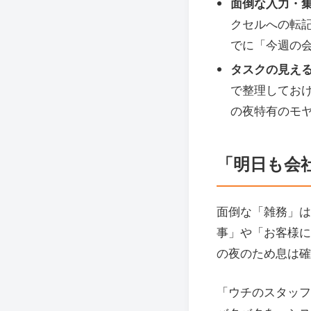
面倒な入力・
クセルへの転
でに「今週の
タスクの見え
で整理してお
の夜特有のモ
「明日も会
面倒な「雑務」は
事」や「お客様に
の夜のため息は確
「ウチのスタッフ