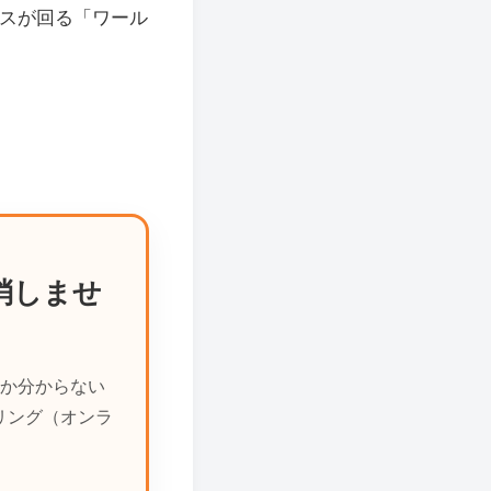
パスが回る「ワール
消しませ
か分からない
リング（オンラ