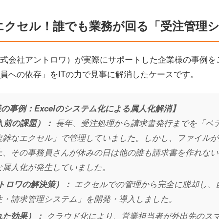
エクセル！誰でも業務が回る「受注管理
式会社アントロワ）が実際にサポートした企業様の事例を
員への依存」をITの力で見事に解消したケースです。
様の事例：Excelのシステム化による属人化解消】
導入前の課題）：
長年、受注処理から請求書発行までを「ベ
複雑なエクセル」で管理していました。しかし、ファイルが
上、その事務員さんが休みの日は他の誰も請求書を作れない
な属人化が発生していました。
アントロワの解決策）：
エクセルでの管理から完全に脱却し、
注・請求管理システム」を開発・導入しました。
れた効果）：
クラウド化により、営業担当者が外出先のス