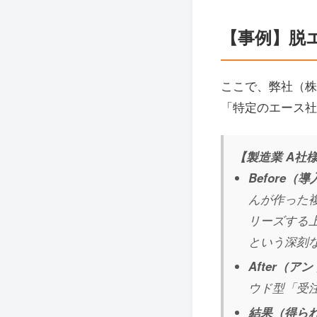
【事例】脱
ここで、弊社（株
「特定のエース社
【製造業 A社
Before（
んが作った
リーズする
という深刻
After（
ウド型「受
結果（得ら