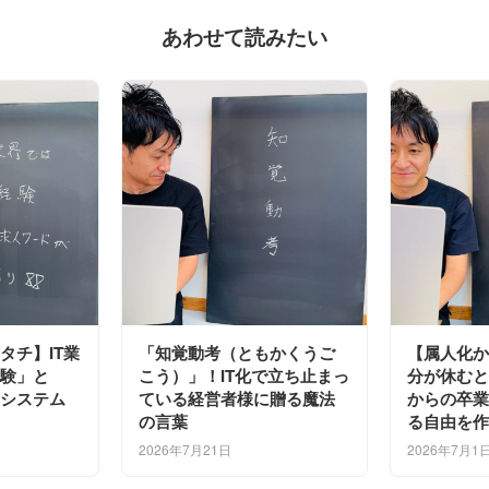
あわせて読みたい
タチ】IT業
「知覚動考（ともかくうご
【属人化
験」と
こう）」！IT化で立ち止まっ
分が休む
システム
ている経営者様に贈る魔法
からの卒
の言葉
る自由を作
2026年7月21日
2026年7月1