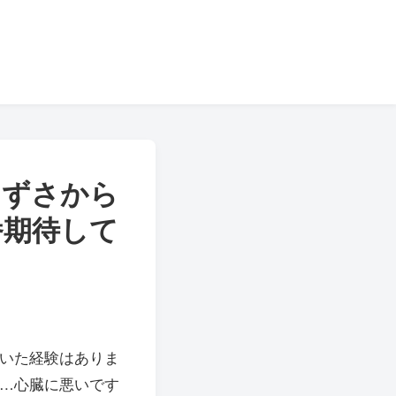
まずさから
番期待して
かいた経験はありま
間…心臓に悪いです