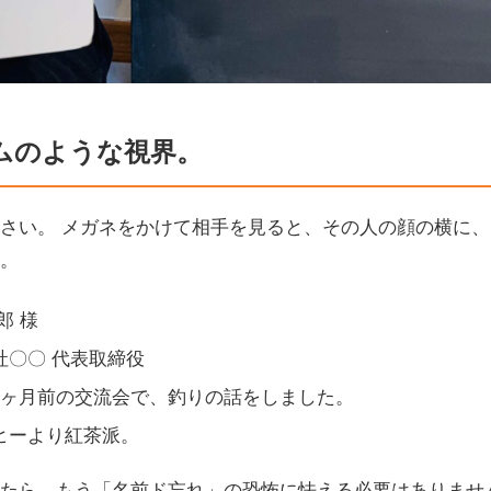
ムのような視界。
さい。 メガネをかけて相手を見ると、その人の顔の横に
。
郎 様
社〇〇 代表取締役
2ヶ月前の交流会で、釣りの話をしました。
ヒーより紅茶派。
たら、もう「名前ド忘れ」の恐怖に怯える必要はありません