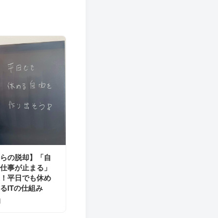
からの脱却】「自
と仕事が止まる」
業！平日でも休め
るITの仕組み
日